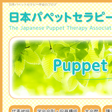
日本パペットセラピー学会のブログ
代表挨拶
学会会則・役員構成
大会歴
講