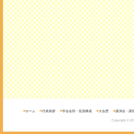
ホーム
代表挨拶
学会会則・役員構成
大会歴
講演会・講
Copyright ©