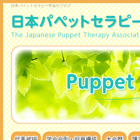
日本パペットセラピー学会のブログ
代表挨拶
学会会則・役員構成
大会歴
講