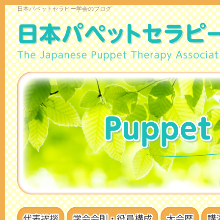
日本パペットセラピー学会のブログ
代表挨拶
学会会則・役員構成
大会歴
講