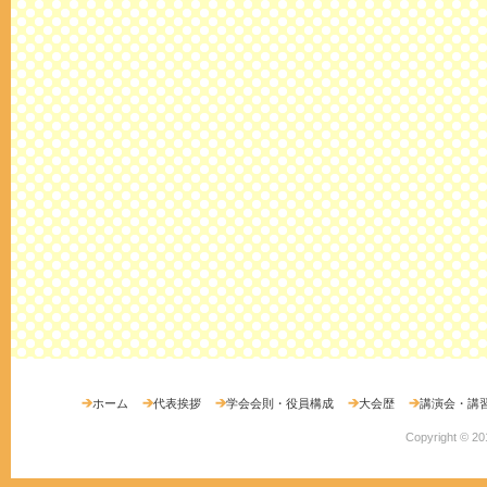
ホーム
代表挨拶
学会会則・役員構成
大会歴
講演会・講
Copyright ©