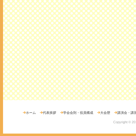
ホーム
代表挨拶
学会会則・役員構成
大会歴
講演会・講
Copyright ©