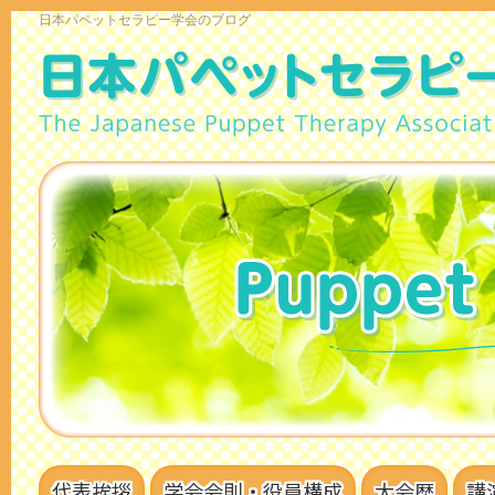
日本パペットセラピー学会のブログ
代表挨拶
学会会則・役員構成
大会歴
講