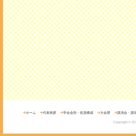
ホーム
代表挨拶
学会会則・役員構成
大会歴
講演会・講
Copyright ©