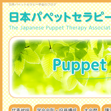
日本パペットセラピー学会のブログ
代表挨拶
学会会則・役員構成
大会歴
講