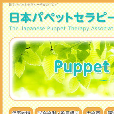
日本パペットセラピー学会のブログ
代表挨拶
学会会則・役員構成
大会歴
講