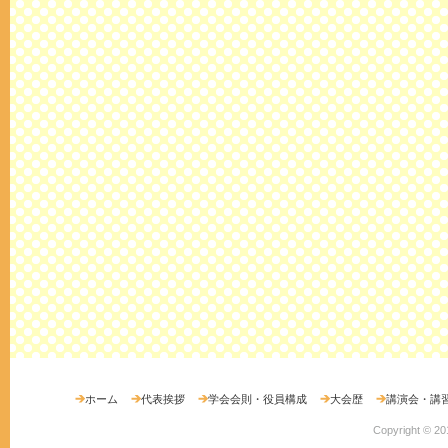
ホーム
代表挨拶
学会会則・役員構成
大会歴
講演会・講
Copyright ©