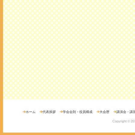
ホーム
代表挨拶
学会会則・役員構成
大会歴
講演会・講
Copyright ©