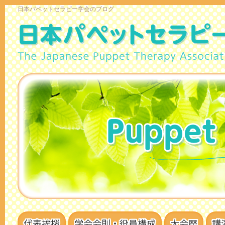
日本パペットセラピー学会のブログ
代表挨拶
学会会則・役員構成
大会歴
講