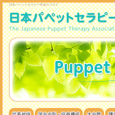
日本パペットセラピー学会のブログ
代表挨拶
学会会則・役員構成
大会歴
講