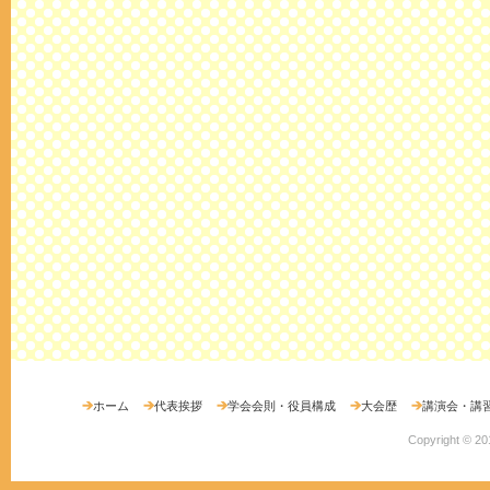
ホーム
代表挨拶
学会会則・役員構成
大会歴
講演会・講
Copyright ©