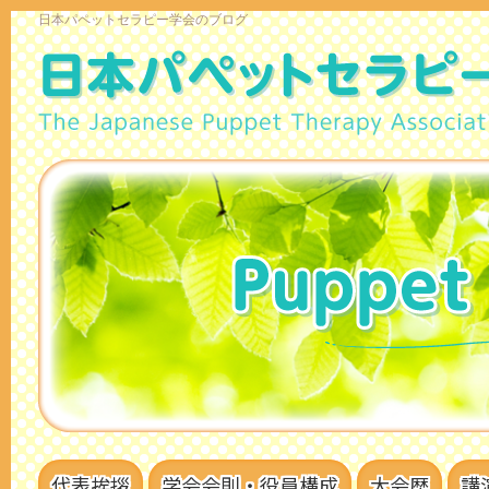
日本パペットセラピー学会のブログ
代表挨拶
学会会則・役員構成
大会歴
講