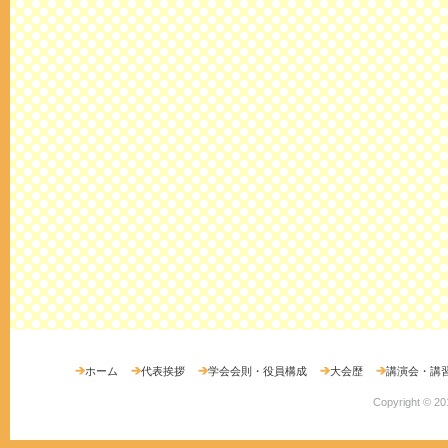
ホーム
代表挨拶
学会会則・役員構成
大会歴
講演会・講
Copyright ©