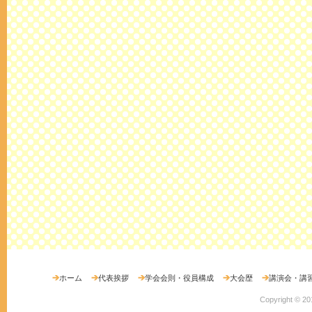
ホーム
代表挨拶
学会会則・役員構成
大会歴
講演会・講
Copyright ©