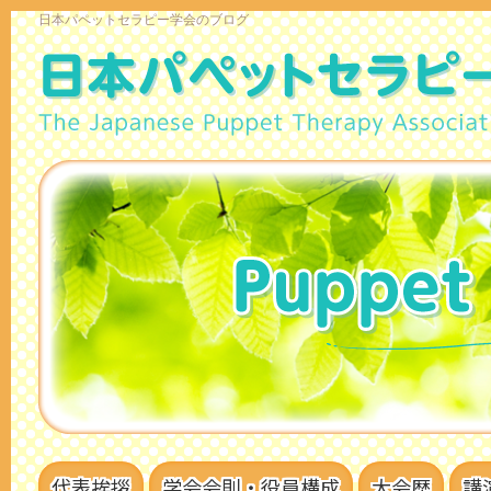
日本パペットセラピー学会のブログ
代表挨拶
学会会則・役員構成
大会歴
講