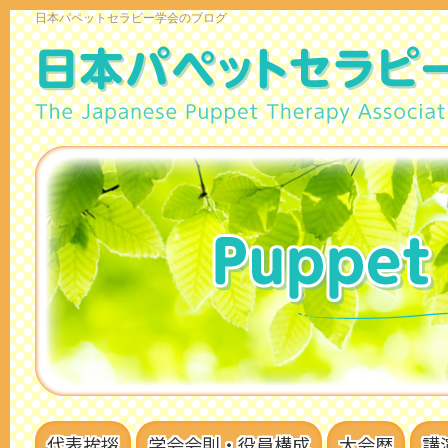
日本パペットセラピー学会のブログ
代表挨拶
学会会則・役員構成
大会歴
講