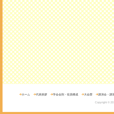
ホーム
代表挨拶
学会会則・役員構成
大会歴
講演会・講
Copyright ©