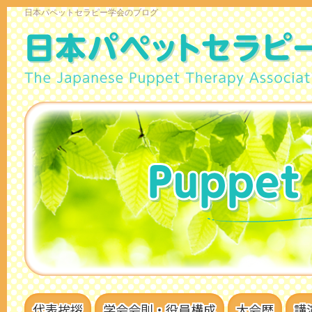
日本パペットセラピー学会のブログ
代表挨拶
学会会則・役員構成
大会歴
講