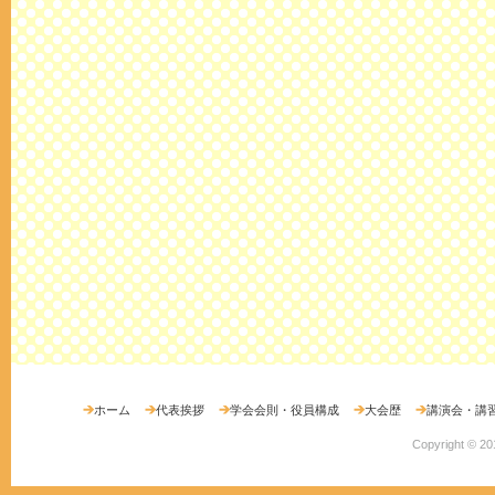
ホーム
代表挨拶
学会会則・役員構成
大会歴
講演会・講
Copyright ©