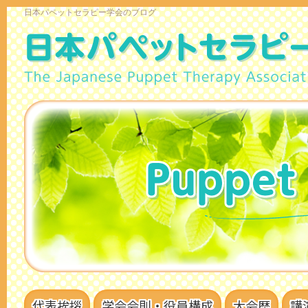
日本パペットセラピー学会のブログ
代表挨拶
学会会則・役員構成
大会歴
講