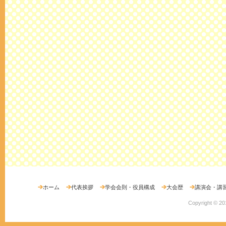
ホーム
代表挨拶
学会会則・役員構成
大会歴
講演会・講
Copyright ©