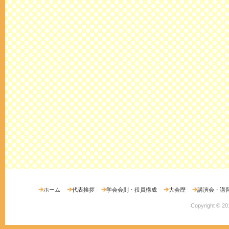
ホーム
代表挨拶
学会会則・役員構成
大会歴
講演会・講
Copyright ©