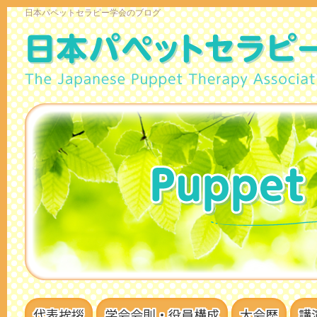
日本パペットセラピー学会のブログ
代表挨拶
学会会則・役員構成
大会歴
講