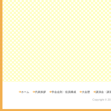
ホーム
代表挨拶
学会会則・役員構成
大会歴
講演会・講
Copyright ©