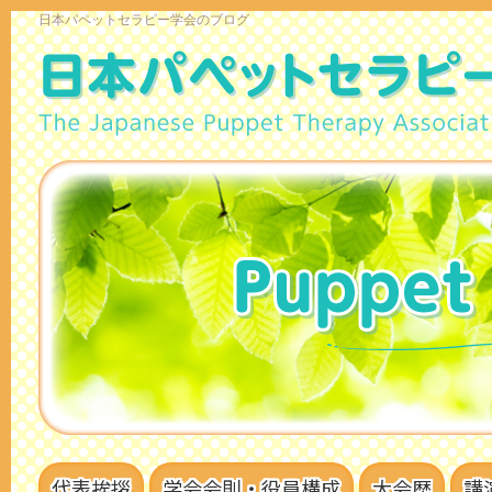
日本パペットセラピー学会のブログ
代表挨拶
学会会則・役員構成
大会歴
講