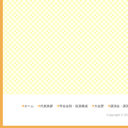
ホーム
代表挨拶
学会会則・役員構成
大会歴
講演会・講
Copyright ©