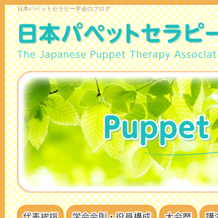
日本パペットセラピー学会のブログ
代表挨拶
学会会則・役員構成
大会歴
講