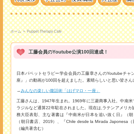
ホーム
>
Puppet Therapy Cafe
工藤会員のYoutube公演100回達成！
日本パペットセラピー学会会員の工藤章さんのYoutubeチ
座』」の動画が100回を超えました。素晴らしいと思い皆さん
→
みんなの楽しい腹話術「はげマロ・一座」
工藤さんは、1947年生まれ。1969年に三菱商事入社。中
ラジルなど通算22年駐在されました。現在は,ラテンアメリカ
務大臣表彰、主な著書は『中南米が日本を追い抜く日』（朝日
（朝日書店、2019）、『Chile desde la Mirada Japo
（編共著含む）