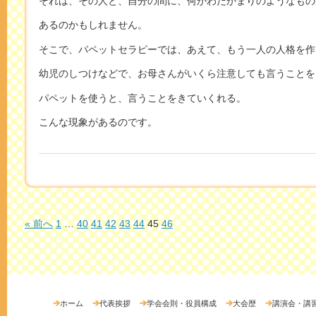
それは、その人と、自分の間に、何かわだかまりのようなもの
あるのかもしれません。
そこで、パペットセラピーでは、あえて、もう一人の人格を作
幼児のしつけなどで、お母さんがいくら注意しても言うことを
パペットを使うと、言うことをきていくれる。
こんな現象があるのです。
« 前へ
1
…
40
41
42
43
44
45
46
ホーム
代表挨拶
学会会則・役員構成
大会歴
講演会・講