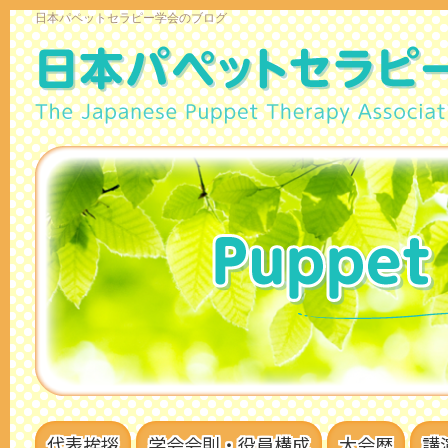
日本パペットセラピー学会のブログ
代表挨拶
学会会則・役員構成
大会歴
講